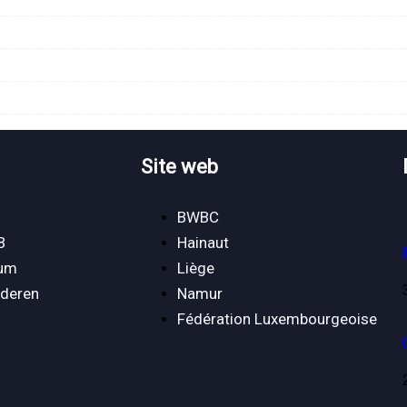
Site web
BWBC
B
Hainaut
ium
Liège
nderen
Namur
Fédération Luxembourgeoise