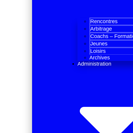
Rencontres
Arbitrage
Coachs – Formati
Jeunes
Loisirs
Archives
Administration