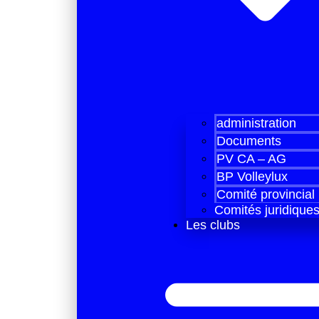
administration
Documents
PV CA – AG
BP Volleylux
Comité provincial
Comités juridique
Les clubs