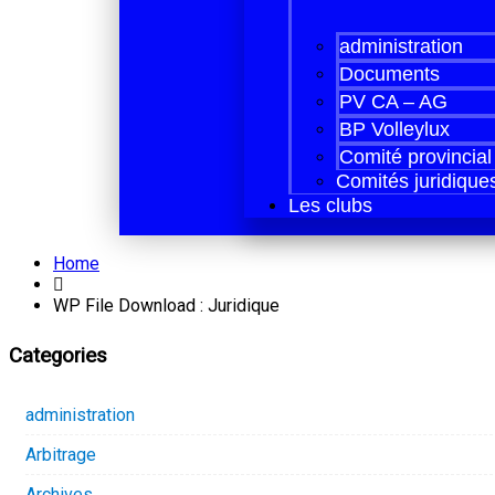
administration
Documents
PV CA – AG
BP Volleylux
Comité provincial
Comités juridique
Les clubs
Home
WP File Download :
Juridique
Categories
administration
Arbitrage
Archives