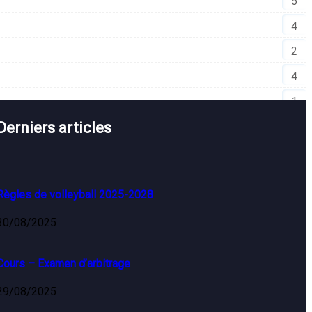
5
4
2
4
1
Derniers articles
1
Règles de volleyball 2025-2028
30/08/2025
Cours – Examen d’arbitrage
29/08/2025