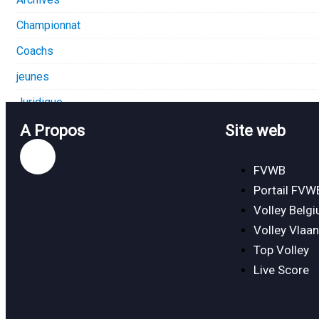
Championnat
Coachs
jeunes
Juridique
Loisirs
A Propos
Site web
FVWB
Portail FVW
Volley Belg
Volley Vlaa
Top Volley
Live Score