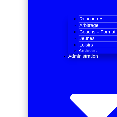
Rencontres
Arbitrage
Coachs – Formati
Jeunes
Loisirs
Archives
Administration