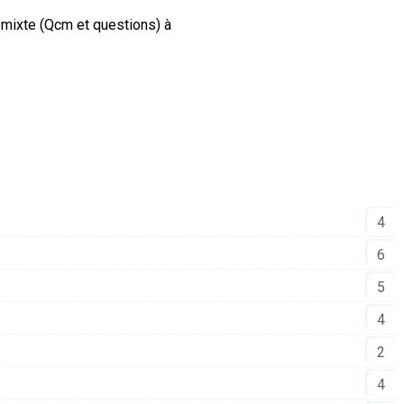
 mixte (Qcm et questions) à
4
6
5
4
2
4