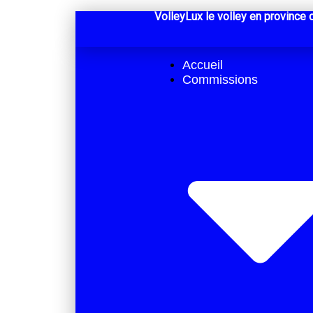
VolleyLux le volley en provinc
Accueil
Commissions