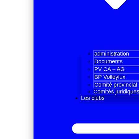
administration
Documents
PV CA – AG
BP Volleylux
Comité provincial
Comités juridique
Les clubs