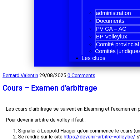
administration
Documents
PV CA – AG
BP Volleylux
Comité provincial
Comités juridique
Les clubs
Bernard Valentin
29/08/2025
0 Comments
Cours – Examen d’arbitrage
Les cours d’arbitrage se suivent en Elearning et l’examen en p
Pour devenir arbitre de volley il faut :
Signaler à Leopold Haager qu’on commence le cours (un
Se rendre sur le site
https://devenir-arbitre-volley.be/
s’