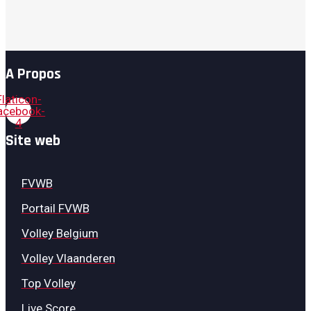
A Propos
Flaticon-
acebook-
4
Site web
FVWB
Portail FVWB
Volley Belgium
Volley Vlaanderen
Top Volley
Live Score