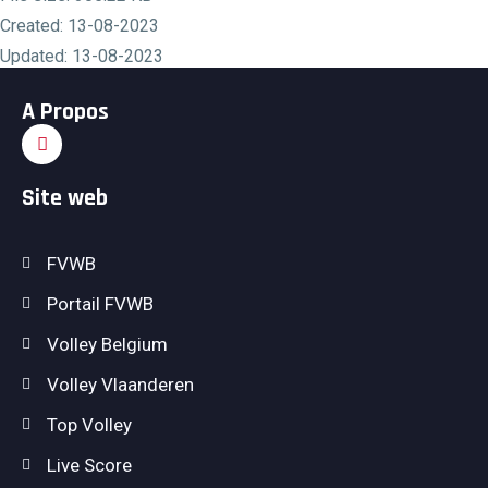
Created: 13-08-2023
Updated: 13-08-2023
Hits: 384
A Propos
Download
Preview
Site web
FVWB
Portail FVWB
Volley Belgium
Volley Vlaanderen
Top Volley
Live Score