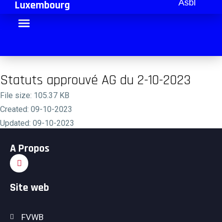
Asbl
Luxembourg
Statuts approuvé AG du 2-10-2023
File size: 105.37 KB
Created: 09-10-2023
Updated: 09-10-2023
Hits: 539
A Propos
Download
Preview
Site web
FVWB