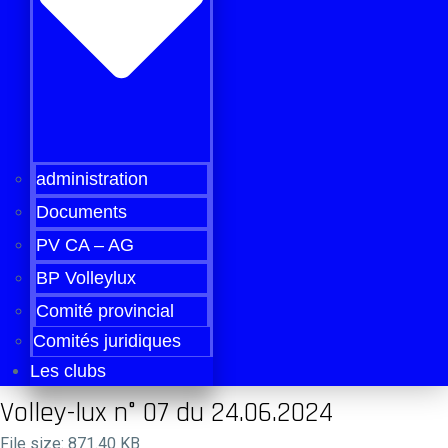
administration
Documents
PV CA – AG
BP Volleylux
Comité provincial
Comités juridiques
Les clubs
Volley-lux n° 07 du 24.06.2024
File size: 871.40 KB