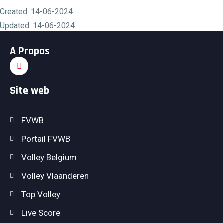
Created: 14-06-2024
Updated: 14-06-2024
Hits: 416
A Propos
Download
Preview
Site web
FVWB
Portail FVWB
Volley Belgium
Volley Vlaanderen
Top Volley
Live Score